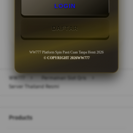
LOGIN
LOGIN
DAFTAR
DAFTAR
WW777 Platform Spin Pasti Cuan Tanpa Henti 2026
© COPYRIGHT 2026WW777
Layer Popup Close
WW777
>
Permainan Slot Qris
>
Server Thailand Resmi
Buka
Footer Navigation
Products
Buka