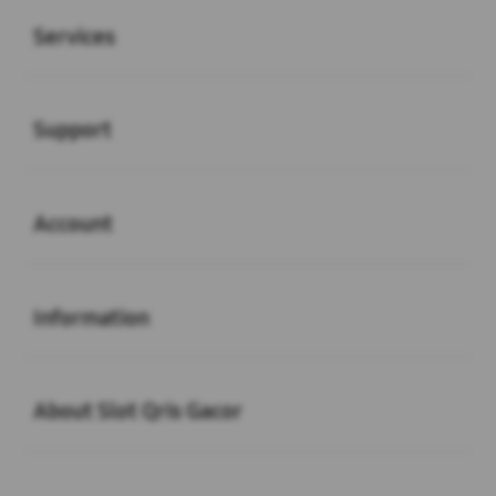
Services
Buka
Support
Buka
Account
Buka
Information
Buka
About Slot Qris Gacor